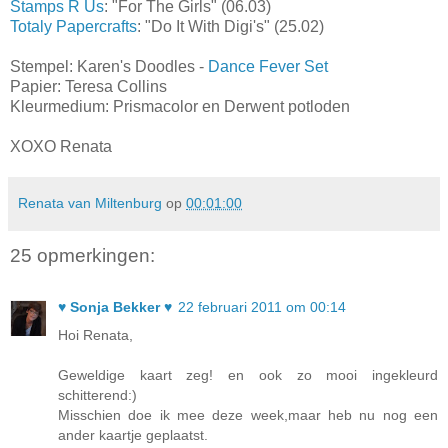
Stamps R Us
: "For The Girls" (06.03)
Totaly Papercrafts
: "Do It With Digi's" (25.02)
Stempel: Karen's Doodles -
Dance Fever Set
Papier: Teresa Collins
Kleurmedium: Prismacolor en Derwent potloden
XOXO Renata
Renata van Miltenburg
op
00:01:00
25 opmerkingen:
♥ Sonja Bekker ♥
22 februari 2011 om 00:14
Hoi Renata,
Geweldige kaart zeg! en ook zo mooi ingekleurd
schitterend:)
Misschien doe ik mee deze week,maar heb nu nog een
ander kaartje geplaatst.