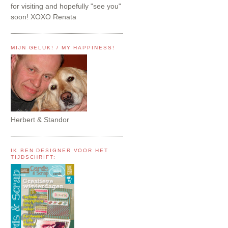
for visiting and hopefully "see you"
soon! XOXO Renata
MIJN GELUK! / MY HAPPINESS!
Herbert & Standor
IK BEN DESIGNER VOOR HET
TIJDSCHRIFT: