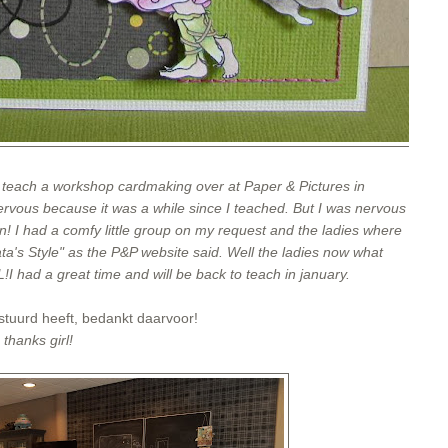
to teach a workshop cardmaking over at
Paper & Pictures
in
rvous because it was a while since I teached. But I was nervous
n! I had a comfy little group on my request and the ladies where
a's Style" as the P&P website said. Well the ladies now what
L!I had a great time and will be back to teach in january.
estuurd heeft, bedankt daarvoor!
thanks girl!