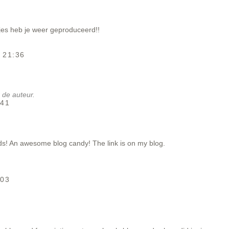
jes heb je weer geproduceerd!!
 21:36
 de auteur.
:41
ds! An awesome blog candy! The link is on my blog.
:03