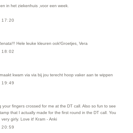
n in het ziekenhuis ,voor een week.
 17:20
enata!!! Hele leuke kleuren ook!Groetjes, Vera
 18:02
emaakt kwam via via bij jou terecht hoop vaker aan te wippen
 19:49
your fingers crossed for me at the DT call. Also so fun to see
mp that I actually made for the first round in the DT call. You
very girly. Love it! Kram - Anki
 20:59