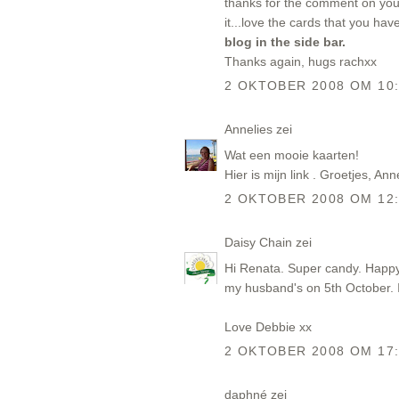
thanks for the comment on your 
it...love the cards that you ha
blog in the side bar.
Thanks again, hugs rachxx
2 OKTOBER 2008 OM 10
Annelies
zei
Wat een mooie kaarten!
Hier is mijn
link
. Groetjes, Ann
2 OKTOBER 2008 OM 12
Daisy Chain
zei
Hi Renata. Super candy. Happy 
my husband's on 5th October. I
Love Debbie xx
2 OKTOBER 2008 OM 17
daphné
zei