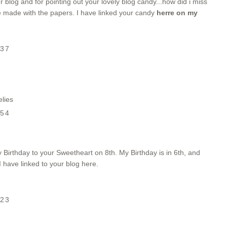
blog and for pointing out your lovely blog candy...how did i miss
ve made with the papers. I have linked your candy
herre on my
:37
elies
:54
Birthday to your Sweetheart on 8th. My Birthday is in 6th, and
 have linked to your blog
here.
:23