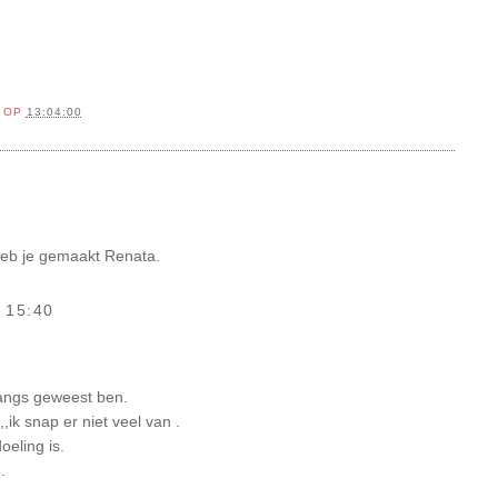
OP
13:04:00
heb je gemaakt Renata.
 15:40
 langs geweest ben.
,,ik snap er niet veel van .
oeling is.
.