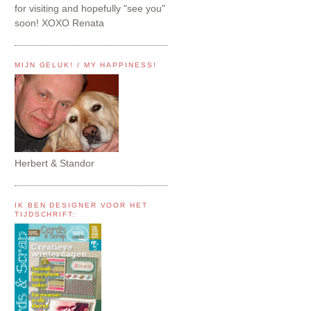
for visiting and hopefully "see you"
soon! XOXO Renata
MIJN GELUK! / MY HAPPINESS!
Herbert & Standor
IK BEN DESIGNER VOOR HET
TIJDSCHRIFT: